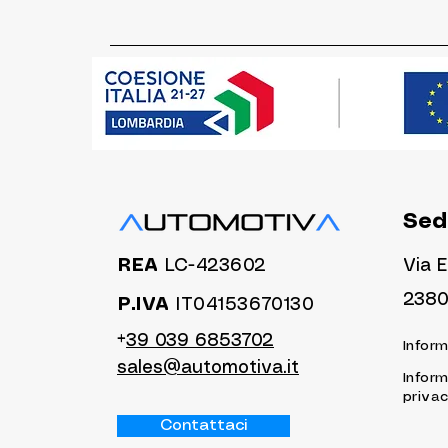
Sed
REA
LC-423602
Via E
2380
P.IVA
IT04153670130
+
39 039 6853702
Inform
sales@automotiva.it
Inform
priva
Contattaci