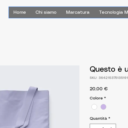
Home
Chi siamo
Marcatura
Tecnologia 
Questo è u
SKU: 364215375135191
Prezzo
20,00 €
Colore
*
Quantità
*